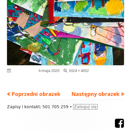
Pełny
Opublikowano
6 maja 2020
3024 × 4032
rozmiar
Poprzedni obrazek
Następny obrazek
Zawartość
Zapisy i kontakt: 501 705 259
•
Zaloguj się
stopki
F
Menu
odnośników